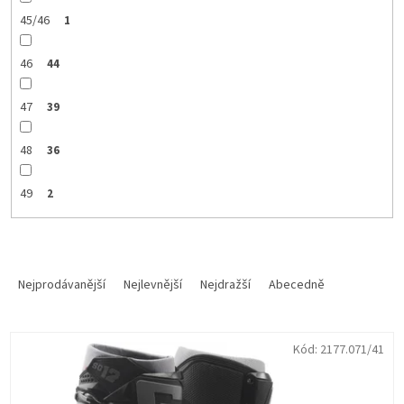
45/46
1
46
44
47
39
48
36
49
2
Ř
a
Nejprodávanější
Nejlevnější
Nejdražší
Abecedně
z
e
V
n
Kód:
2177.071/41
ý
í
p
p
i
r