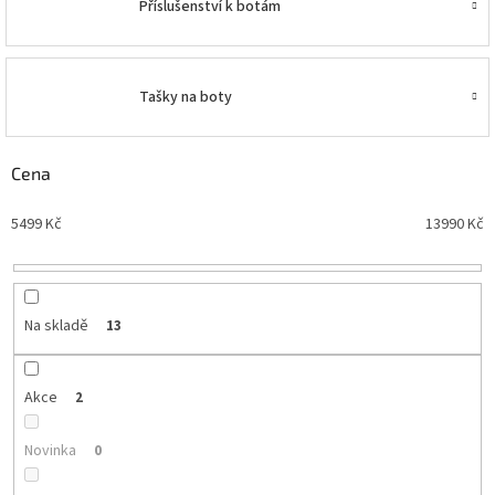
Příslušenství k botám
Tašky na boty
Cena
5499
Kč
13990
Kč
Na skladě
13
Akce
2
Novinka
0