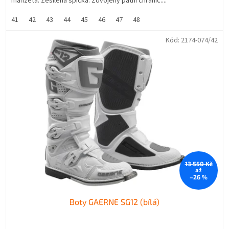
manžeta. Zesílená špička. Zdvojený patní chránič....
41
42
43
44
45
46
47
48
Kód:
2174-074/42
13 550 Kč
až
–26 %
Boty GAERNE SG12 (bílá)