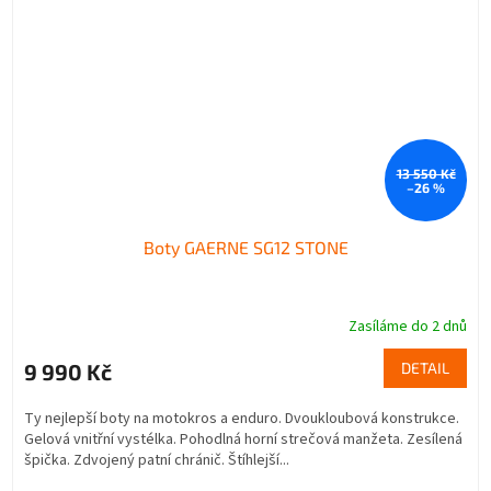
13 550 Kč
–26 %
Boty GAERNE SG12 STONE
Zasíláme do 2 dnů
9 990 Kč
DETAIL
Ty nejlepší boty na motokros a enduro. Dvoukloubová konstrukce.
Gelová vnitřní vystélka. Pohodlná horní strečová manžeta. Zesílená
špička. Zdvojený patní chránič. Štíhlejší...