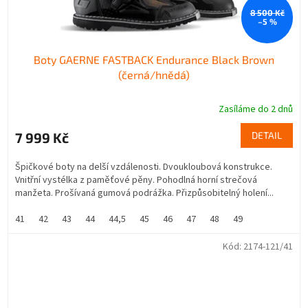
8 500 Kč
–5 %
Boty GAERNE FASTBACK Endurance Black Brown
(černá/hnědá)
Zasíláme do 2 dnů
7 999 Kč
DETAIL
Špičkové boty na delší vzdálenosti. Dvoukloubová konstrukce.
Vnitřní vystélka z paměťové pěny. Pohodlná horní strečová
manžeta. Prošívaná gumová podrážka. Přizpůsobitelný holení...
41
42
43
44
44,5
45
46
47
48
49
Kód:
2174-121/41