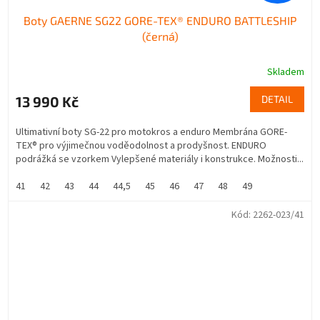
Boty GAERNE SG22 GORE-TEX® ENDURO BATTLESHIP
(černá)
Skladem
13 990 Kč
DETAIL
Ultimativní boty SG-22 pro motokros a enduro Membrána GORE-
TEX® pro výjimečnou voděodolnost a prodyšnost. ENDURO
podrážká se vzorkem Vylepšené materiály i konstrukce. Možnosti...
41
42
43
44
44,5
45
46
47
48
49
Kód:
2262-023/41