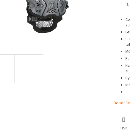
Ce
20
Le
Su
tě
Mě
Pl
Na
su
Ry
Id
Detailní 
TISK