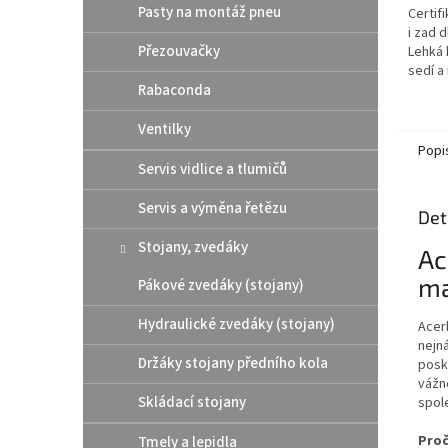
Pasty na montáž pneu
Certif
i zad 
Přezouvačky
Lehká 
sedí a
Rabaconda
Superv
pláty,
těla Mě
Ventilky
Popi
Servis vidlice a tlumičů
Servis a výměna řetězu
Det
Stojany, zvedáky
Ac
ma
Pákové zvedáky (stojany)
Hydraulické zvedáky (stojany)
Acerb
nejn
Držáky stojany předního kola
posky
vážně
Skládací stojany
spol
Proč
Tmely a lepidla