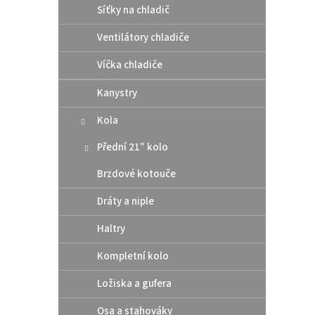
Síťky na chladič
Ventilátory chladiče
Víčka chladiče
Kanystry
Kola
Přední 21" kolo
Brzdové kotouče
Dráty a niple
Haltry
Kompletní kolo
Ložiska a gufera
Osa a stahováky