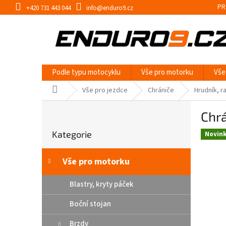
Přejít
PR
+420 731 443 044
info@enduro9.cz
na
obsah
Podle typu motocyklu
Vše pro motorku
Vše
Domů
Vše pro jezdce
Chrániče
Hrudník, 
P
Chr
o
Přeskočit
s
Kategorie
kategorie
Novin
t
r
a
Vše pro motorku
n
n
Blastry, kryty páček
í
Boční stojan
p
a
Brzdy