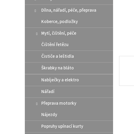
n
e
Dílna, nářadí, péče, přeprava
l
Koberce, podložky
Mytí, čištění, péče
Čištění řetězu
Čističe a leštidla
Škrabky na bláto
Nabíječky a elektro
Nářadí
Přeprava motorky
Nájezdy
Popruhy upínací kurty