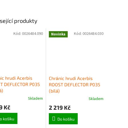
sející produkty
Kód:
0026484.090
Kód:
0026484.030
Novinka
ic hrudi Acerbis
Chránic hrudi Acerbis
T DEFLECTOR P035
ROOST DEFLECTOR P035
á)
(bílá)
Skladem
Skladem
9 Kč
2 219 Kč
o košíku
Do košíku