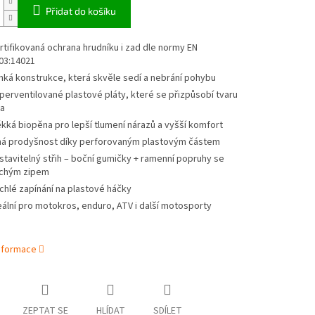
Přidat do košíku
rtifikovaná ochrana hrudníku i zad dle normy EN
03:14021
hká konstrukce, která skvěle sedí a nebrání pohybu
perventilované plastové pláty, které se přizpůsobí tvaru
la
kká biopěna pro lepší tlumení nárazů a vyšší komfort
ná prodyšnost díky perforovaným plastovým částem
stavitelný střih – boční gumičky + ramenní popruhy se
chým zipem
chlé zapínání na plastové háčky
eální pro motokros, enduro, ATV i další motosporty
informace
ZEPTAT SE
HLÍDAT
SDÍLET