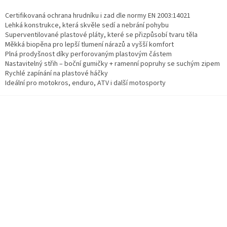
Certifikovaná ochrana hrudníku i zad dle normy EN 2003:14021
Lehká konstrukce, která skvěle sedí a nebrání pohybu
Superventilované plastové pláty, které se přizpůsobí tvaru těla
Měkká biopěna pro lepší tlumení nárazů a vyšší komfort
Plná prodyšnost díky perforovaným plastovým částem
Nastavitelný střih – boční gumičky + ramenní popruhy se suchým zipem
Rychlé zapínání na plastové háčky
Ideální pro motokros, enduro, ATV i další motosporty