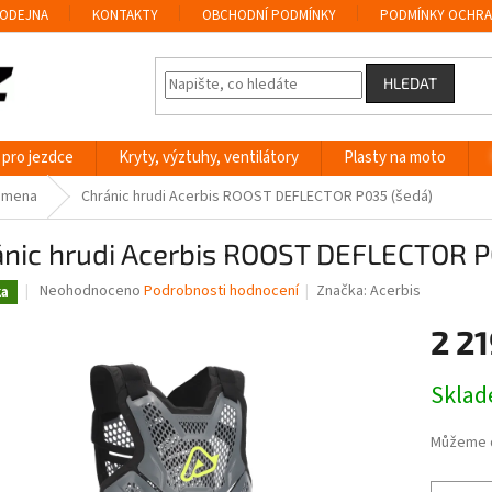
ODEJNA
KONTAKTY
OBCHODNÍ PODMÍNKY
PODMÍNKY OCHRA
HLEDAT
 pro jezdce
Kryty, výztuhy, ventilátory
Plasty na moto
ramena
Chránic hrudi Acerbis ROOST DEFLECTOR P035 (šedá)
ánic hrudi Acerbis ROOST DEFLECTOR P
Průměrné
Neohodnoceno
Podrobnosti hodnocení
Značka:
Acerbis
ka
hodnocení
produktu
2 21
je
0,0
Měrná
Skla
z
cena:
5
hvězdiček.
Můžeme d