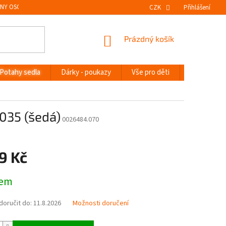
NY OSOBNÍCH ÚDAJŮ
VRÁCENÍ ZBOŽÍ
CZK
Přihlášení
NÁKUPNÍ
Prázdný košík
KOŠÍK
Potahy sedla
Dárky - poukazy
Vše pro děti
Novinky
035 (šedá)
0026484.070
9 Kč
dem
oručit do:
11.8.2026
Možnosti doručení