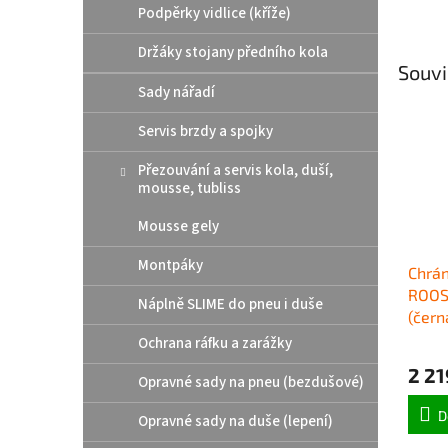
Podpěrky vidlice (kříže)
Držáky stojany předního kola
Souvi
Sady nářadí
Servis brzdy a spojky
Přezouvání a servis kola, duší,
mousse, tubliss
Mousse gely
Montpáky
Chrán
ROOS
Náplně SLIME do pneu i duše
(čern
Ochrana ráfku a zarážky
2 21
Opravné sady na pneu (bezdušové)
D
Opravné sady na duše (lepení)