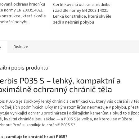
ikovaná ochrana hrudníku
Certifikovaná ochrana hrudníku
dle normy EN 2003:14021
i zad dle normy EN 2003:14021
konstrukce, která skvěle
Lehká konstrukce, která skvěle
 nebrání pohybu
sedí a nebrání pohybu
entilované plastové
Superventilované plastové
 které se přizpůsobí tvaru
pláty, které se přizpůsobí tvaru
kká...
těla Měkká...
s
Diskuze
ailní popis produktu
erbis P035 S – lehký, kompaktní a
ximálně ochranný chránič těla
is P035 S je špičkový lehký chránič s certifikací CE, který vás ochrání i v tě
áročnějších podmínkách. Díky malým rozměrům neomezuje v pohybu, přest
tuje vynikající ochranu proti nárazu i odlétajícím kamenům. Pokud to s jízd
, kvalitní chrániče jsou základ — a P035 S je volba, na kterou se můžete
ehnout.Proč si zamilujete chránič P035 S?
 si zamilujete chránič hrudi P035?