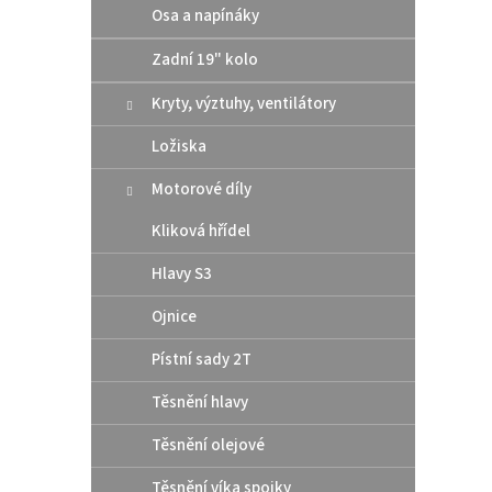
Osa a napínáky
Zadní 19" kolo
Kryty, výztuhy, ventilátory
Ložiska
Motorové díly
Kliková hřídel
Hlavy S3
Ojnice
Pístní sady 2T
Těsnění hlavy
Těsnění olejové
Těsnění víka spojky