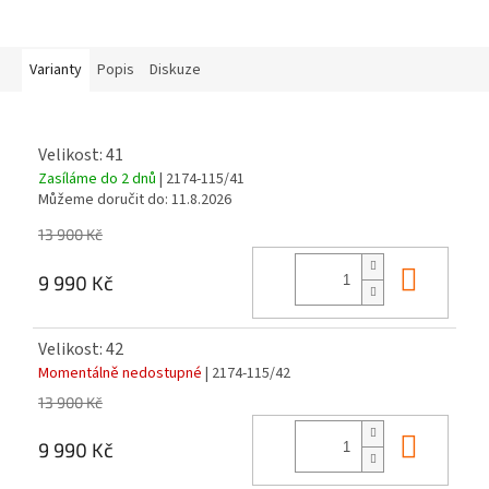
Varianty
Popis
Diskuze
Velikost: 41
Zasíláme do 2 dnů
| 2174-115/41
Můžeme doručit do:
11.8.2026
13 900 Kč
Do ko
9 990 Kč
Velikost: 42
Momentálně nedostupné
| 2174-115/42
13 900 Kč
Do ko
9 990 Kč