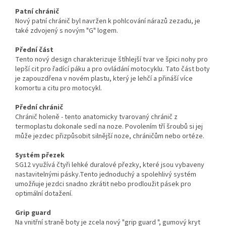
Patní chránič
Nový patní chránič byl navržen k pohlcování nárazů zezadu, je
také zdvojený s novým "G" logem.
Přední část
Tento nový design charakterizuje štíhlejší tvar ve špici nohy pro
lepší cit pro řadící páku a pro ovládání motocyklu. Tato část boty
je zapouzdřena v novém plastu, který je lehčí a přináší více
komortu a citu pro motocykl.
Přední chránič
Chránič holeně - tento anatomicky tvarovaný chránič z
termoplastu dokonale sedí na noze. Povolením tří šroubů si jej
může jezdec přizpůsobit silnější noze, chráničům nebo ortéze.
Systém přezek
SG12 využívá čtyři lehké duralové přezky, které jsou vybaveny
nastavitelnými pásky.Tento jednoduchý a spolehlivý systém
umožňuje jezdci snadno zkrátit nebo prodloužit pásek pro
optimální dotažení.
Grip guard
Na vnitřní straně boty je zcela nový "grip guard ", gumový kryt