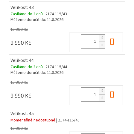
Velikost: 43
Zasíláme do 2 dnů
| 2174-115/43
Můžeme doručit do:
11.8.2026
13 900 Kč
Do ko
9 990 Kč
Velikost: 44
Zasíláme do 2 dnů
| 2174-115/44
Můžeme doručit do:
11.8.2026
13 900 Kč
Do ko
9 990 Kč
Velikost: 45
Momentálně nedostupné
| 2174-115/45
13 900 Kč