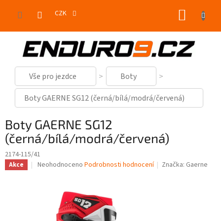
Přejít
NÁKUP
na
CZK
obsah
KOŠÍK
Vše pro jezdce
Boty
Boty GAERNE SG12 (černá/bílá/modrá/červená)
Boty GAERNE SG12
(černá/bílá/modrá/červená)
2174-115/41
Průměrné
Neohodnoceno
Podrobnosti hodnocení
Značka:
Gaerne
Akce
hodnocení
produktu
je
0,0
z
5