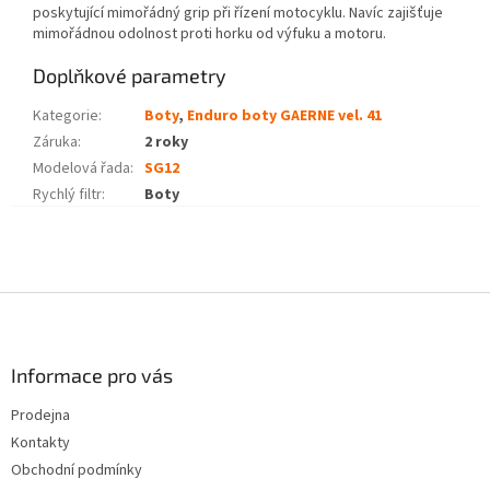
poskytující mimořádný grip při řízení motocyklu. Navíc zajišťuje
mimořádnou odolnost proti horku od výfuku a motoru.
Doplňkové parametry
Kategorie
:
Boty
,
Enduro boty GAERNE vel. 41
Záruka
:
2 roky
Modelová řada
:
SG12
Rychlý filtr
:
Boty
Z
á
p
a
Informace pro vás
t
Prodejna
í
Kontakty
Obchodní podmínky