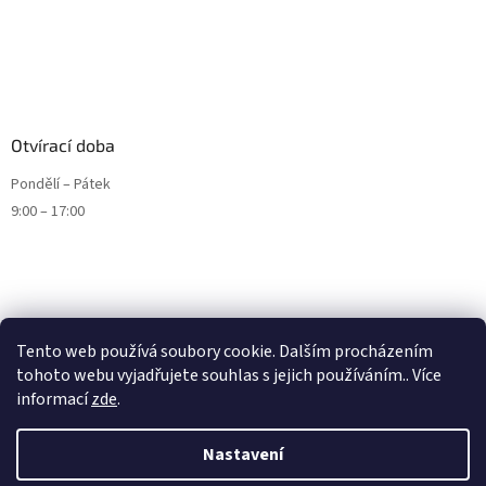
Otvírací doba
Pondělí – Pátek
9:00 – 17:00
Tento web používá soubory cookie. Dalším procházením
tohoto webu vyjadřujete souhlas s jejich používáním.. Více
informací
zde
.
Nastavení
Vytvořil Shoptet