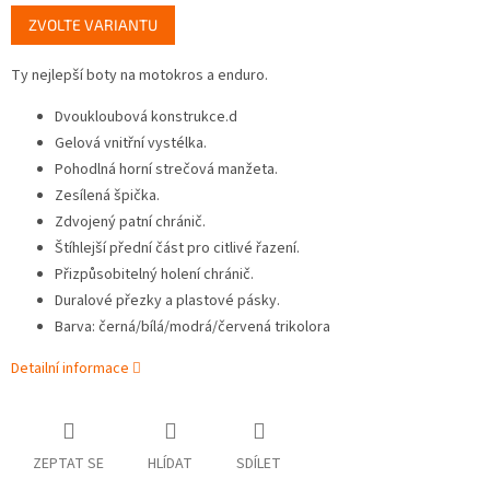
Měrná
ZVOLTE VARIANTU
cena:
Ty nejlepší boty na motokros a enduro.
Dvoukloubová konstrukce.d
Gelová vnitřní vystélka.
Pohodlná horní strečová manžeta.
Zesílená špička.
Zdvojený patní chránič.
Štíhlejší přední část pro citlivé řazení.
Přizpůsobitelný holení chránič.
Duralové přezky a plastové pásky.
Barva: černá/bílá/modrá/červená trikolora
Detailní informace
ZEPTAT SE
HLÍDAT
SDÍLET