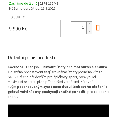
Zasíláme do 2 dnů
| 2174-115/48
Můžeme doručit do:
11.8.2026
13 900 Kč
Do ko
9 990 Kč
Detailní popis produktu
Gaerne SG-12 to jsou ultimativní boty
pro motokros a enduro
.
Od svého představení znají srovnávací testy jediného vítěze -
SG 12.Určeno především pro špičkový sport, poskytující
maximální ochranu před případnými zraněními. Zároveň
svým
patentovaným systémem dvoukloubového uložení a
gelové vnitřní boty poskytují značné pohodlí
i pro celodenní
akce. ,