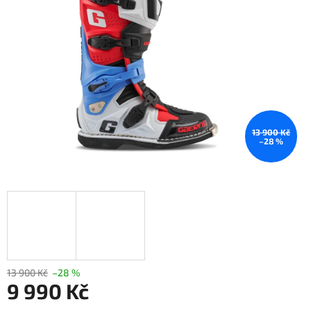
hvězdiček.
13 900 Kč
–28 %
13 900 Kč
–28 %
9 990 Kč