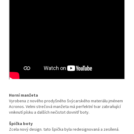
Horní manžeta
Vyrobena z nového prodyšného švýcarského materiálu jménem
Acronos. Velmi strečová manžeta má perfektní tvar zabraňující
vniknutí písku a dalších nečistot dovnitř boty.
Špička boty
Zcela nový design. tato špička byla redesignovaná a zesílená.