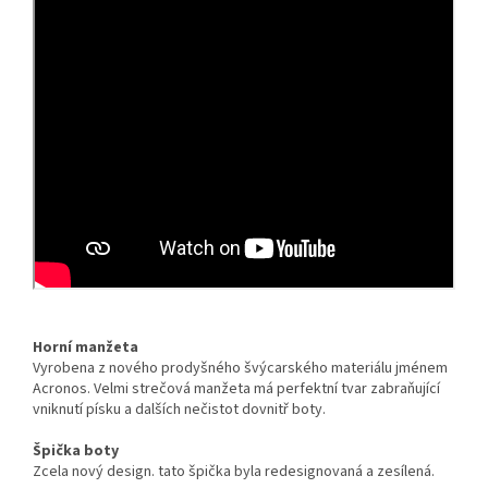
Horní manžeta
Vyrobena z nového prodyšného švýcarského materiálu jménem
Acronos. Velmi strečová manžeta má perfektní tvar zabraňující
vniknutí písku a dalších nečistot dovnitř boty.
Špička boty
Zcela nový design. tato špička byla redesignovaná a zesílená.