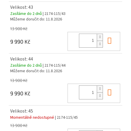
Velikost: 43
Zasíláme do 2 dnů
| 2174-115/43
Můžeme doručit do:
11.8.2026
13 900 Kč
Do ko
9 990 Kč
Velikost: 44
Zasíláme do 2 dnů
| 2174-115/44
Můžeme doručit do:
11.8.2026
13 900 Kč
Do ko
9 990 Kč
Velikost: 45
Momentálně nedostupné
| 2174-115/45
13 900 Kč