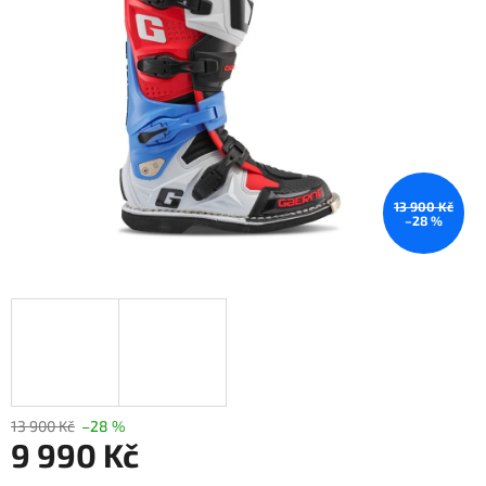
hvězdiček.
13 900 Kč
–28 %
13 900 Kč
–28 %
9 990 Kč