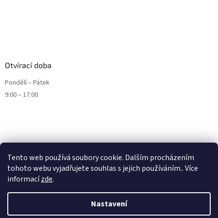
Otvírací doba
Pondělí – Pátek
9:00 – 17:00
Tento web používá soubory cookie. Dalším procházením
tohoto webu vyjadřujete souhlas s jejich používáním.. Více
informací
zde
.
Nastavení
Vytvořil Shoptet