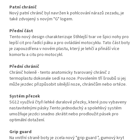
Patní chránič
Nový patní chránič byl navržen k pohlcování nárazů zezadu, je
také zdvojený s novým "G" logem.
Přední část
Tento nový design charakterizuje štíhlejší tvar ve špici nohy pro
lepší cit pro řadící páku a pro ovládání motocyklu. Tato část boty
je zapouzdřena v novém plastu, který je lehčí a přináší více
komortu a citu pro motocykl.
Přední chránič
Chránič holeně - tento anatomicky tvarovaný chránič z
termoplastu dokonale sedí na noze. Povolením tří šroubů si jej
může jezdec přizpůsobit silnější noze, chráničům nebo ortéze.
Systém přezek
SG12 využívá čtyři lehké duralové přezky, které jsou vybaveny
nastavitelnými pásky.Tento jednoduchý a spolehlivý systém
umožňuje jezdci snadno zkrátit nebo prodloužit pásek pro
optimální dotažení.
Grip guard
Na vnitřní straně boty je zcela nový "grip guard ", gumový kryt