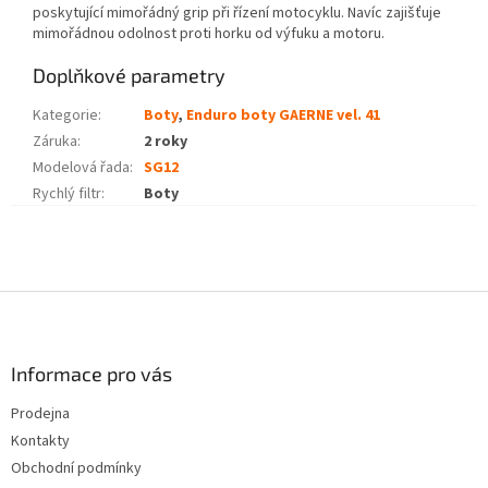
poskytující mimořádný grip při řízení motocyklu. Navíc zajišťuje
mimořádnou odolnost proti horku od výfuku a motoru.
Doplňkové parametry
Kategorie
:
Boty
,
Enduro boty GAERNE vel. 41
Záruka
:
2 roky
Modelová řada
:
SG12
Rychlý filtr
:
Boty
Z
á
p
a
Informace pro vás
t
Prodejna
í
Kontakty
Obchodní podmínky