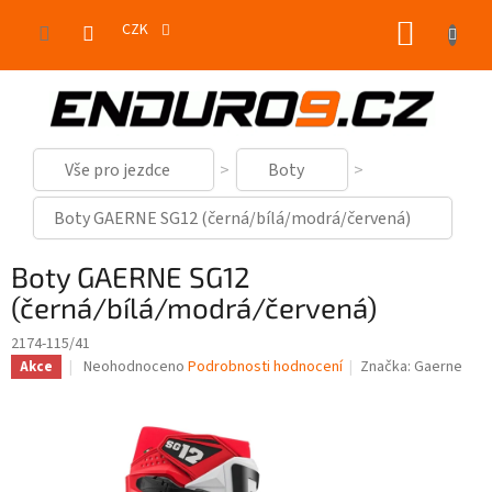
Přejít
NÁKUP
na
CZK
obsah
KOŠÍK
Vše pro jezdce
Boty
Boty GAERNE SG12 (černá/bílá/modrá/červená)
Boty GAERNE SG12
(černá/bílá/modrá/červená)
2174-115/41
Průměrné
Neohodnoceno
Podrobnosti hodnocení
Značka:
Gaerne
Akce
hodnocení
produktu
je
0,0
z
5