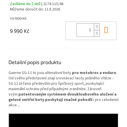
Zasíláme do 2 dnů
| 2174-115/48
Můžeme doručit do:
11.8.2026
13 900 Kč
Do ko
9 990 Kč
Detailní popis produktu
Gaerne SG-12 to jsou ultimativní boty
pro motokros a enduro
.
Od svého představení znají srovnávací testy jediného vítěze -
SG 12.Určeno především pro špičkový sport, poskytující
maximální ochranu před případnými zraněními. Zároveň
svým
patentovaným systémem dvoukloubového uložení a
gelové vnitřní boty poskytují značné pohodlí
i pro celodenní
akce. ,