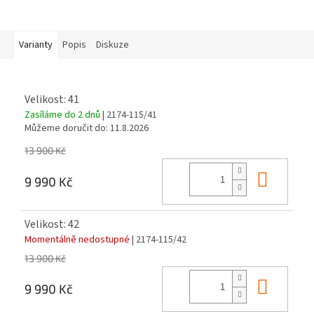
Varianty
Popis
Diskuze
Velikost: 41
Zasíláme do 2 dnů
| 2174-115/41
Můžeme doručit do:
11.8.2026
13 900 Kč
Do ko
9 990 Kč
Velikost: 42
Momentálně nedostupné
| 2174-115/42
13 900 Kč
Do ko
9 990 Kč