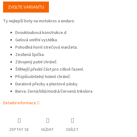
Měrná
ZVOLTE VARIANTU
cena:
Ty nejlepší boty na motokros a enduro.
Dvoukloubová konstrukce.d
Gelová vnitřní vystélka.
Pohodlná horní strečová manžeta.
Zesílená špička.
Zdvojený patní chránič.
Štíhlejší přední část pro citlivé řazení.
Přizpůsobitelný holení chránič.
Duralové přezky a plastové pásky.
Barva: černá/bílá/modrá/červená trikolora
Detailní informace
ZEPTAT SE
HLÍDAT
SDÍLET