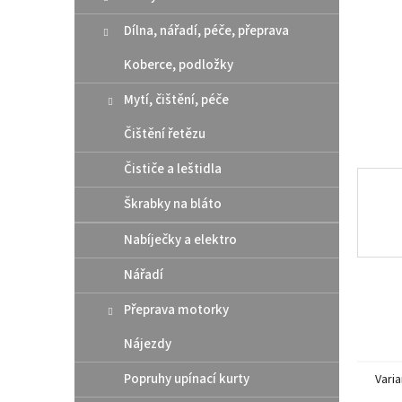
n
e
Dílna, nářadí, péče, přeprava
l
Koberce, podložky
Mytí, čištění, péče
Čištění řetězu
Čističe a leštidla
Škrabky na bláto
Nabíječky a elektro
Nářadí
Přeprava motorky
Nájezdy
Popruhy upínací kurty
Varia