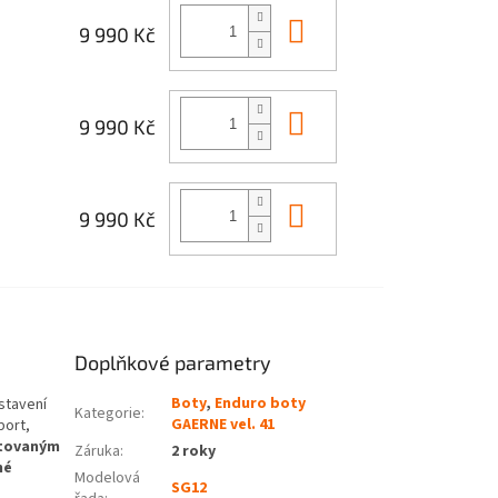
Do košíku
9 990 Kč
Do košíku
9 990 Kč
Do košíku
9 990 Kč
Doplňkové parametry
Boty
,
Enduro boty
stavení
Kategorie
:
GAERNE vel. 41
port,
tovaným
Záruka
:
2 roky
né
Modelová
SG12