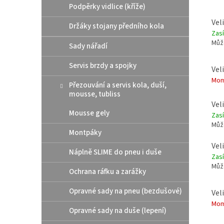
Podpěrky vidlice (kříže)
Vel
Držáky stojany předního kola
Zas
Můž
Sady nářadí
Servis brzdy a spojky
Vel
Mom
Přezouvání a servis kola, duší,
mousse, tubliss
Vel
Mousse gely
Zas
Můž
Montpáky
Vel
Náplně SLIME do pneu i duše
Zas
Můž
Ochrana ráfku a zarážky
Opravné sady na pneu (bezdušové)
Vel
Mom
Opravné sady na duše (lepení)