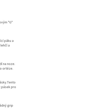
novým "G"
ící páku a
lehčí a
dí na noze.
bo ortéze.
pásky.Tento
t pásek pro
řádný grip