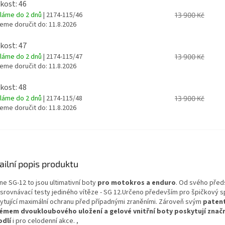
ikost: 46
íláme do 2 dnů
| 2174-115/46
13 900 Kč
eme doručit do:
11.8.2026
ikost: 47
íláme do 2 dnů
| 2174-115/47
13 900 Kč
eme doručit do:
11.8.2026
ikost: 48
íláme do 2 dnů
| 2174-115/48
13 900 Kč
eme doručit do:
11.8.2026
ailní popis produktu
e SG-12 to jsou ultimativní boty
pro motokros a enduro
. Od svého před
í srovnávací testy jediného vítěze - SG 12.Určeno především pro špičkový s
ytující maximální ochranu před případnými zraněními. Zároveň svým
paten
émem dvoukloubového uložení a gelové vnitřní boty poskytují znač
dlí
i pro celodenní akce. ,