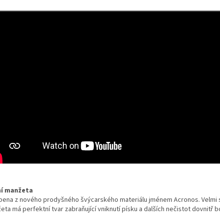
í manžeta
bena z nového prodyšného švýcarského materiálu jménem Acronos. Velmi 
ta má perfektní tvar zabraňující vniknutí písku a dalších nečistot dovnitř b