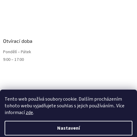
Otvírací doba
Pondělí – Pátek
9:00 – 17:00
Tento web používá soubory cookie. Dalším procházením
tohoto webu vyjadřujete souhlas s jejich používáním.. Více
informací
zde
.
Nastavení
Vytvořil Shoptet