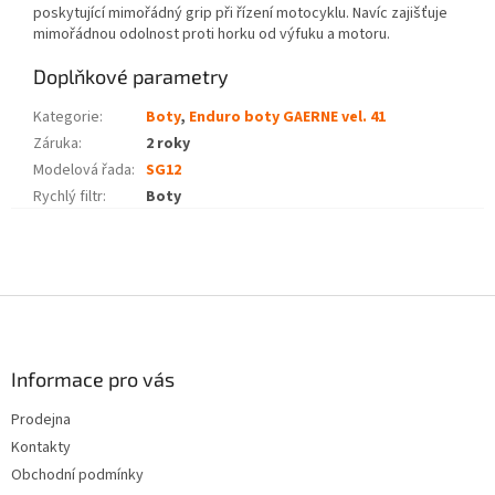
poskytující mimořádný grip při řízení motocyklu. Navíc zajišťuje
mimořádnou odolnost proti horku od výfuku a motoru.
Doplňkové parametry
Kategorie
:
Boty
,
Enduro boty GAERNE vel. 41
Záruka
:
2 roky
Modelová řada
:
SG12
Rychlý filtr
:
Boty
Z
á
p
a
Informace pro vás
t
Prodejna
í
Kontakty
Obchodní podmínky