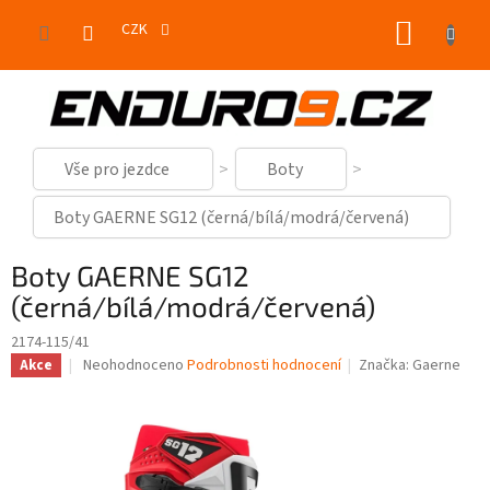
Přejít
NÁKUP
na
CZK
obsah
KOŠÍK
Vše pro jezdce
Boty
Boty GAERNE SG12 (černá/bílá/modrá/červená)
Boty GAERNE SG12
(černá/bílá/modrá/červená)
2174-115/41
Průměrné
Neohodnoceno
Podrobnosti hodnocení
Značka:
Gaerne
Akce
hodnocení
produktu
je
0,0
z
5