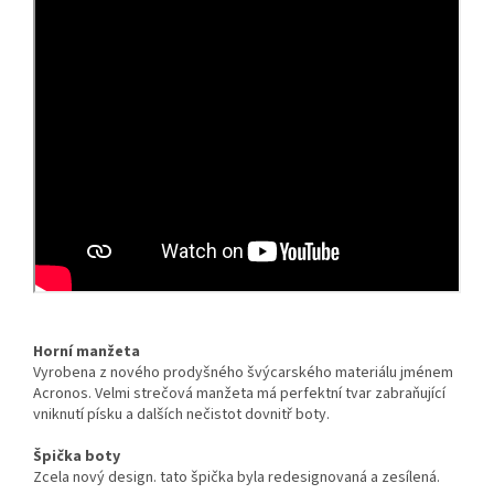
Horní manžeta
Vyrobena z nového prodyšného švýcarského materiálu jménem
Acronos. Velmi strečová manžeta má perfektní tvar zabraňující
vniknutí písku a dalších nečistot dovnitř boty.
Špička boty
Zcela nový design. tato špička byla redesignovaná a zesílená.