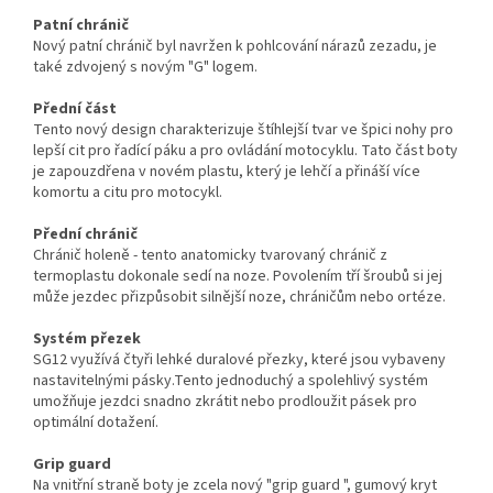
Patní chránič
Nový patní chránič byl navržen k pohlcování nárazů zezadu, je
také zdvojený s novým "G" logem.
Přední část
Tento nový design charakterizuje štíhlejší tvar ve špici nohy pro
lepší cit pro řadící páku a pro ovládání motocyklu. Tato část boty
je zapouzdřena v novém plastu, který je lehčí a přináší více
komortu a citu pro motocykl.
Přední chránič
Chránič holeně - tento anatomicky tvarovaný chránič z
termoplastu dokonale sedí na noze. Povolením tří šroubů si jej
může jezdec přizpůsobit silnější noze, chráničům nebo ortéze.
Systém přezek
SG12 využívá čtyři lehké duralové přezky, které jsou vybaveny
nastavitelnými pásky.Tento jednoduchý a spolehlivý systém
umožňuje jezdci snadno zkrátit nebo prodloužit pásek pro
optimální dotažení.
Grip guard
Na vnitřní straně boty je zcela nový "grip guard ", gumový kryt