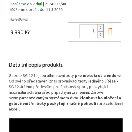
Zasíláme do 2 dnů
| 2174-115/48
Můžeme doručit do:
11.8.2026
13 900 Kč
Do ko
9 990 Kč
Detailní popis produktu
Gaerne SG-12 to jsou ultimativní boty
pro motokros a enduro
.
Od svého představení znají srovnávací testy jediného vítěze -
SG 12.Určeno především pro špičkový sport, poskytující
maximální ochranu před případnými zraněními. Zároveň
svým
patentovaným systémem dvoukloubového uložení a
gelové vnitřní boty poskytují značné pohodlí
i pro celodenní
akce. ,