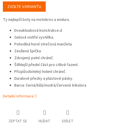
Měrná
ZVOLTE VARIANTU
cena:
Ty nejlepší boty na motokros a enduro.
Dvoukloubová konstrukce.d
Gelová vnitřní vystélka.
Pohodlná horní strečová manžeta.
Zesílená špička.
Zdvojený patní chránič.
Štíhlejší přední část pro citlivé řazení.
Přizpůsobitelný holení chránič.
Duralové přezky a plastové pásky.
Barva: černá/bílá/modrá/červená trikolora
Detailní informace
ZEPTAT SE
HLÍDAT
SDÍLET