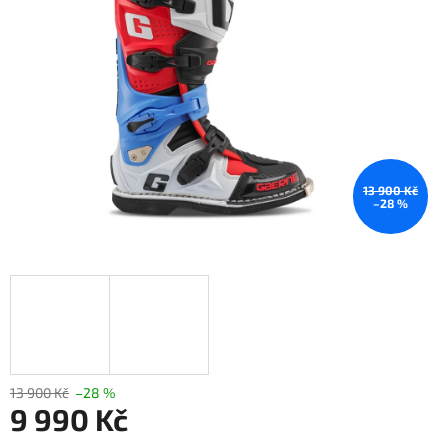
hvězdiček.
13 900 Kč
–28 %
13 900 Kč
–28 %
9 990 Kč