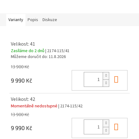
Varianty
Popis
Diskuze
Velikost: 41
Zasíláme do 2 dnů
| 2174-115/41
Můžeme doručit do:
11.8.2026
13 900 Kč
Do ko
9 990 Kč
Velikost: 42
Momentálně nedostupné
| 2174-115/42
13 900 Kč
Do ko
9 990 Kč