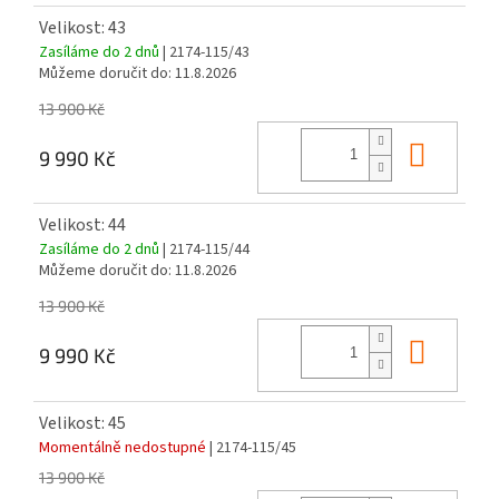
Velikost: 43
Zasíláme do 2 dnů
| 2174-115/43
Můžeme doručit do:
11.8.2026
13 900 Kč
Do ko
9 990 Kč
Velikost: 44
Zasíláme do 2 dnů
| 2174-115/44
Můžeme doručit do:
11.8.2026
13 900 Kč
Do ko
9 990 Kč
Velikost: 45
Momentálně nedostupné
| 2174-115/45
13 900 Kč