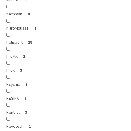
Multi Air
2
Nachman
4
NitroMousse
2
Polisport
28
ProMX
1
ProX
3
Psychic
7
REGINA
5
Renthal
3
Revotech
1