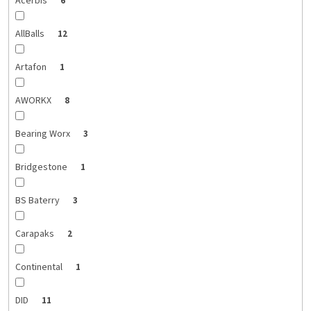
Acerbis
6
AllBalls
12
Artafon
1
AWORKX
8
Bearing Worx
3
Bridgestone
1
BS Baterry
3
Carapaks
2
Continental
1
DID
11