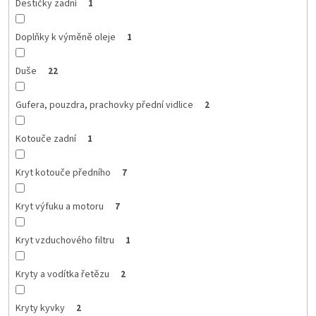
Destičky zadní
1
Doplňky k výměně oleje
1
Duše
22
Gufera, pouzdra, prachovky přední vidlice
2
Kotouče zadní
1
Kryt kotouče předního
7
Kryt výfuku a motoru
7
Kryt vzduchového filtru
1
Kryty a vodítka řetězu
2
Kryty kyvky
2