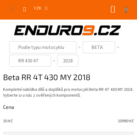
Přejít
NÁKUP
na
CZK
obsah
KOŠÍK
Podle typu motocyklu
BETA
RR 430 4T
2018
Beta RR 4T 430 MY 2018
Kompletní nabídka dílů a doplňků pro motocykl Beta RR 4T 430 MY 2018.
Vyberte si u nás z ověřených komponentů.
Cena
30
Kč
20990
Kč