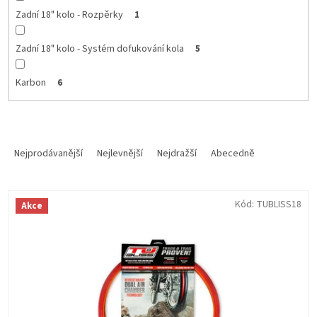
Zadní 18" kolo - Rozpěrky
1
Zadní 18" kolo - Systém dofukování kola
5
Karbon
6
Ř
a
Nejprodávanější
Nejlevnější
Nejdražší
Abecedně
z
e
V
n
Kód:
TUBLISS18
Akce
ý
í
p
p
i
r
s
o
p
d
r
u
o
k