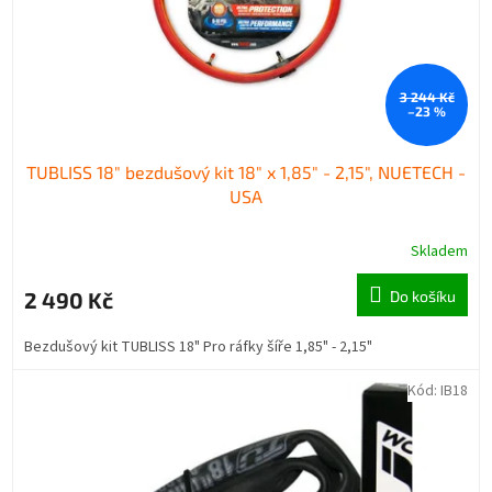
d
t
u
ů
k
t
3 244 Kč
ů
–23 %
TUBLISS 18" bezdušový kit 18" x 1,85" - 2,15", NUETECH -
USA
Skladem
2 490 Kč
Do košíku
Bezdušový kit TUBLISS 18" Pro ráfky šíře 1,85" - 2,15"
Kód:
IB18