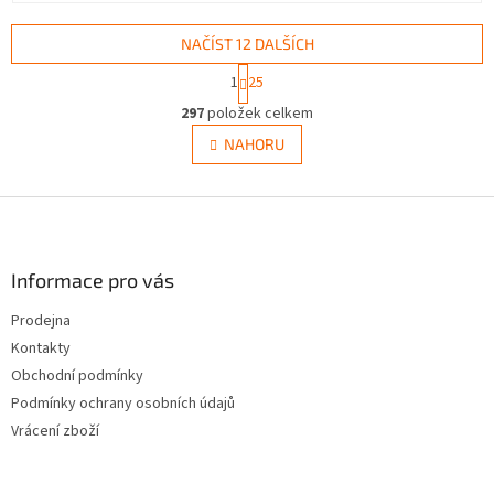
NAČÍST 12 DALŠÍCH
S
1
25
t
O
r
297
položek celkem
v
á
l
NAHORU
n
á
k
d
o
v
Z
a
á
c
á
n
í
p
í
p
a
Informace pro vás
r
t
v
Prodejna
í
k
Kontakty
y
v
Obchodní podmínky
ý
Podmínky ochrany osobních údajů
p
Vrácení zboží
i
s
u