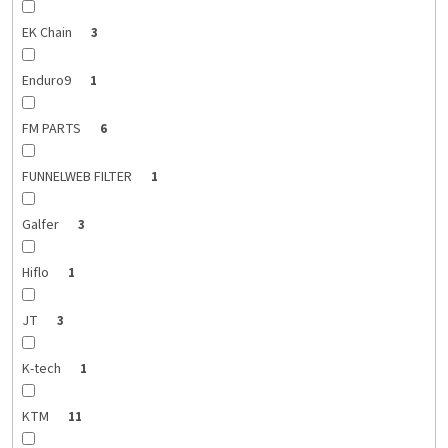
EK Chain
3
Enduro9
1
FM PARTS
6
FUNNELWEB FILTER
1
Galfer
3
Hiflo
1
JT
3
K-tech
1
KTM
11