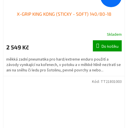
X-GRIP KING KONG (STICKY - SOFT) 140/80-18
Skladem
2 549 Kč
Do košíku
měkká zadní pneumatika pro hard/extreme enduro použití a
závody vynikající na kořenech, v potoku a v měkké hlíně neztratí se
ani na sněhu či ledu pro šotolinu, pevné povrchy a nebo...
Kód:
TT21801003