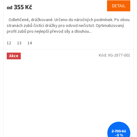
355 Kč
DETAIL
od
Odlehčené, drážkované. Určeno do náročných podmínek. Po obou
stranách zubů čistící drážky pro odvod nečistot. Optimalizovaný
profil zubů pro nejlepší převod síly a dlouhou...
12
13
14
Kód:
XG-2877-001
Akce
2 799 Kč
–8 %