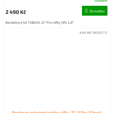
Skladem
2 490 Kč
Do košíku
Bezdušový kit TUBLISS 21" Pro ráfky šíře 1,6"
Kód:
MC-06359-7/1
Nachman ochranná páska ráfku 21" (šířka 30mm}