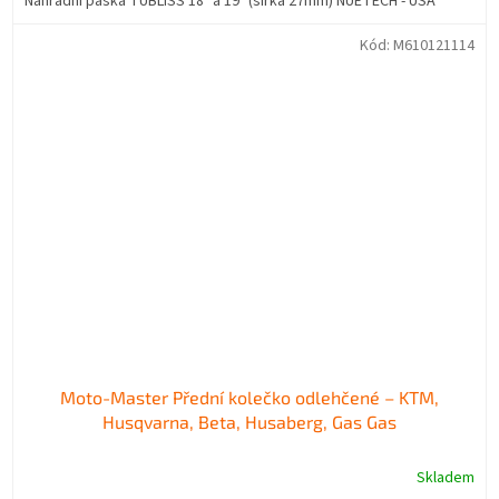
Náhradní páska TUBLISS 18" a 19" (šířka 27mm) NUETECH - USA
Kód:
M610121114
Moto-Master Přední kolečko odlehčené – KTM,
Husqvarna, Beta, Husaberg, Gas Gas
Skladem