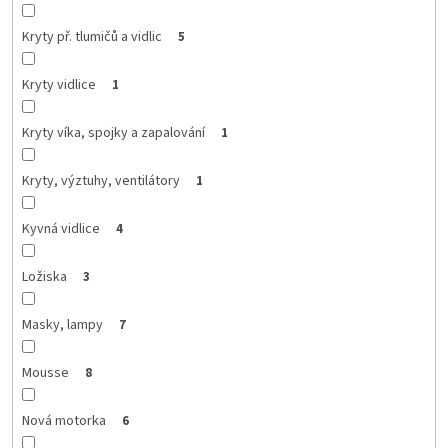
Kryty př. tlumičů a vidlic
5
Kryty vidlice
1
Kryty víka, spojky a zapalování
1
Kryty, výztuhy, ventilátory
1
Kyvná vidlice
4
Ložiska
3
Masky, lampy
7
Mousse
8
Nová motorka
6