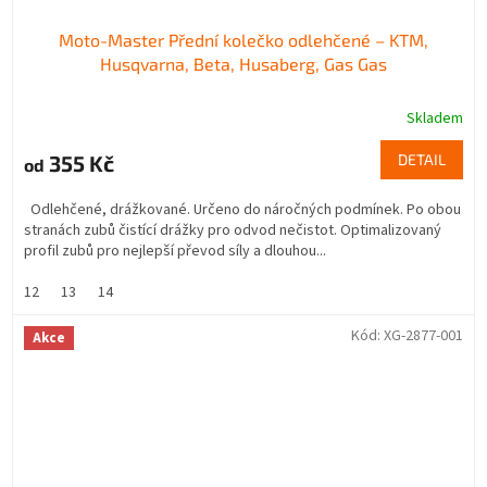
Moto-Master Přední kolečko odlehčené – KTM,
Husqvarna, Beta, Husaberg, Gas Gas
Skladem
355 Kč
DETAIL
od
Odlehčené, drážkované. Určeno do náročných podmínek. Po obou
stranách zubů čistící drážky pro odvod nečistot. Optimalizovaný
profil zubů pro nejlepší převod síly a dlouhou...
12
13
14
Kód:
XG-2877-001
Akce