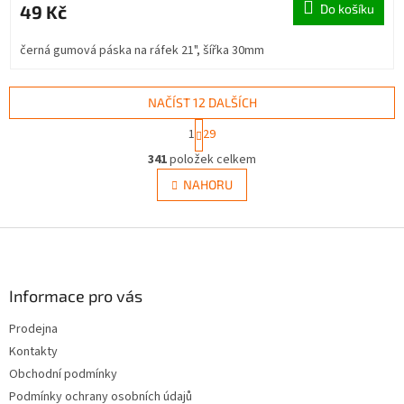
49 Kč
Do košíku
černá gumová páska na ráfek 21", šířka 30mm
NAČÍST 12 DALŠÍCH
S
1
29
t
O
r
341
položek celkem
v
á
l
NAHORU
n
á
k
d
o
v
Z
a
á
c
á
n
í
p
í
p
a
Informace pro vás
r
t
v
Prodejna
í
k
Kontakty
y
v
Obchodní podmínky
ý
Podmínky ochrany osobních údajů