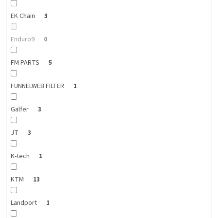
EK Chain
3
Enduro9
0
FM PARTS
5
FUNNELWEB FILTER
1
Galfer
3
JT
3
K-tech
1
KTM
13
Landport
1