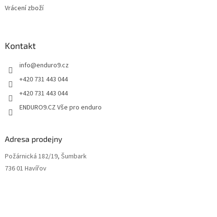
p
Vrácení zboží
i
s
u
Kontakt
info
@
enduro9.cz
+420 731 443 044
+420 731 443 044
ENDURO9.CZ Vše pro enduro
Adresa prodejny
Požárnická 182/19, Šumbark
736 01 Havířov