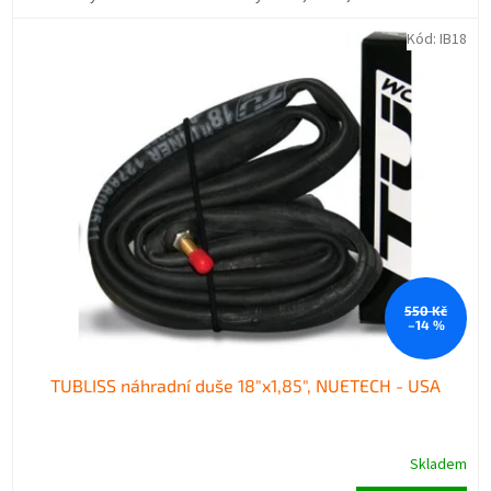
Kód:
IB18
550 Kč
–14 %
TUBLISS náhradní duše 18"x1,85", NUETECH - USA
Skladem