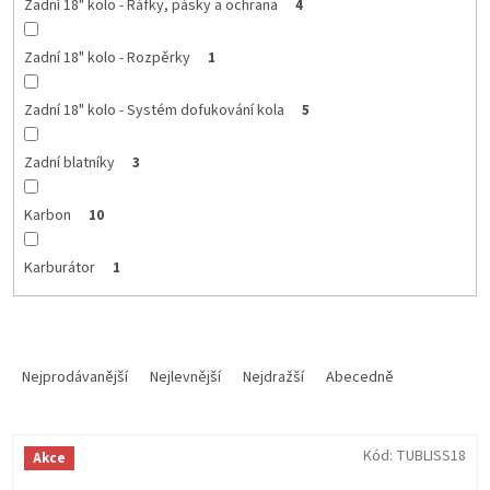
Zadní 18" kolo - Ráfky, pásky a ochrana
4
Zadní 18" kolo - Rozpěrky
1
Zadní 18" kolo - Systém dofukování kola
5
Zadní blatníky
3
Karbon
10
Karburátor
1
Ř
a
Nejprodávanější
Nejlevnější
Nejdražší
Abecedně
z
e
V
n
Kód:
TUBLISS18
Akce
ý
í