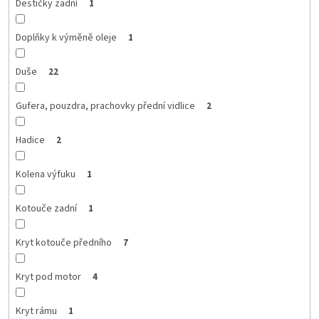
Destičky zadní
1
Doplňky k výměně oleje
1
Duše
22
Gufera, pouzdra, prachovky přední vidlice
2
Hadice
2
Kolena výfuku
1
Kotouče zadní
1
Kryt kotouče předního
7
Kryt pod motor
4
Kryt rámu
1