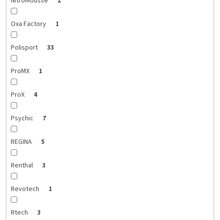
NitroMousse
2
Oxa Factory
1
Polisport
33
ProMX
1
ProX
4
Psychic
7
REGINA
5
Renthal
3
Revotech
1
Rtech
3