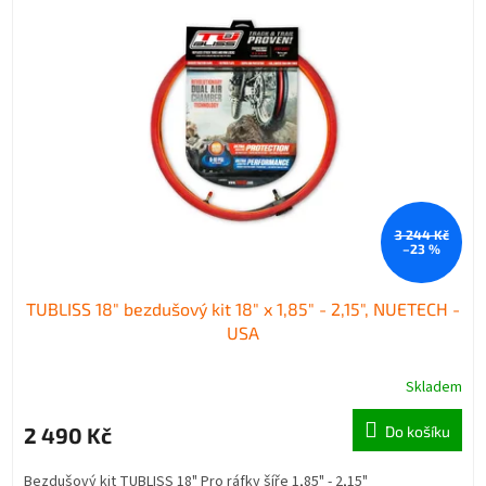
p
p
i
r
s
o
p
d
r
u
o
k
d
t
u
ů
k
t
3 244 Kč
ů
–23 %
TUBLISS 18" bezdušový kit 18" x 1,85" - 2,15", NUETECH -
USA
Skladem
2 490 Kč
Do košíku
Bezdušový kit TUBLISS 18" Pro ráfky šíře 1,85" - 2,15"