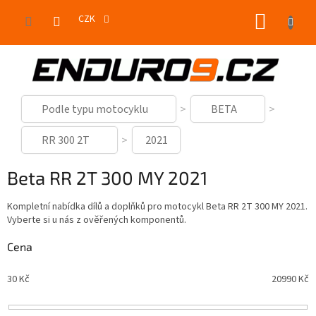
Přejít
NÁKUP
na
CZK
obsah
KOŠÍK
Podle typu motocyklu
BETA
RR 300 2T
2021
Beta RR 2T 300 MY 2021
Kompletní nabídka dílů a doplňků pro motocykl Beta RR 2T 300 MY 2021.
Vyberte si u nás z ověřených komponentů.
Cena
30
Kč
20990
Kč