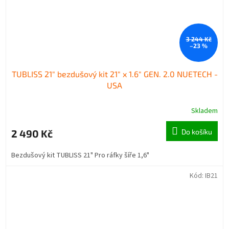
3 244 Kč
–23 %
TUBLISS 21" bezdušový kit 21" x 1.6" GEN. 2.0 NUETECH -
USA
Skladem
2 490 Kč
Do košíku
Bezdušový kit TUBLISS 21" Pro ráfky šíře 1,6"
Kód:
IB21