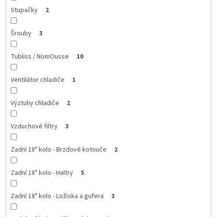
Stupačky
2
Šrouby
3
Tubliss / NomOusse
10
Ventilátor chladiče
1
Výztuhy chladiče
2
Vzduchové filtry
3
Zadní 18" kolo - Brzdové kotouče
2
Zadní 18" kolo - Haltry
5
Zadní 18" kolo - Ložiska a gufera
3