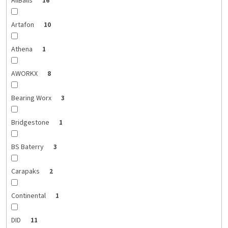
AllBalls
16
Artafon
10
Athena
1
AWORKX
8
Bearing Worx
3
Bridgestone
1
BS Baterry
3
Carapaks
2
Continental
1
DID
11