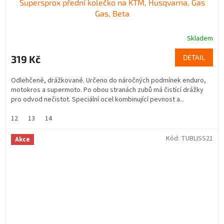
Supersprox přední kolečko na KTM, Husqvarna, Gas
Gas, Beta
Skladem
319 Kč
DETAIL
Odlehčené, drážkované. Určeno do náročných podmínek enduro,
motokros a supermoto. Po obou stranách zubů má čistící drážky
pro odvod nečistot. Speciální ocel kombinující pevnost a...
12
13
14
Kód:
TUBLISS21
Akce