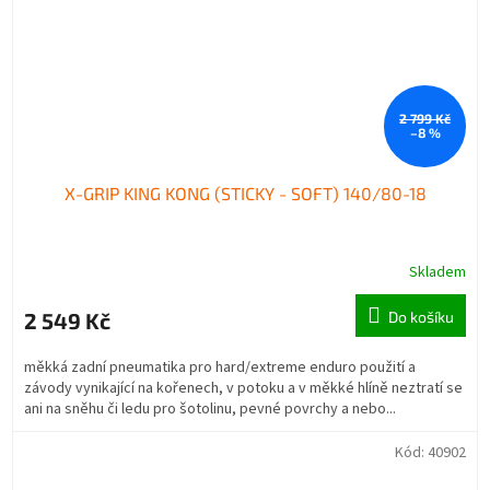
2 799 Kč
–8 %
X-GRIP KING KONG (STICKY - SOFT) 140/80-18
Skladem
2 549 Kč
Do košíku
měkká zadní pneumatika pro hard/extreme enduro použití a
závody vynikající na kořenech, v potoku a v měkké hlíně neztratí se
ani na sněhu či ledu pro šotolinu, pevné povrchy a nebo...
Kód:
40902