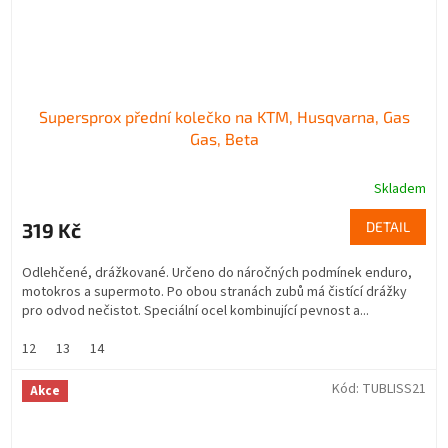
Supersprox přední kolečko na KTM, Husqvarna, Gas
Gas, Beta
Skladem
319 Kč
DETAIL
Odlehčené, drážkované. Určeno do náročných podmínek enduro,
motokros a supermoto. Po obou stranách zubů má čistící drážky
pro odvod nečistot. Speciální ocel kombinující pevnost a...
12
13
14
Kód:
TUBLISS21
Akce