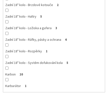
Zadní 18" kolo - Brzdové kotouče
2
Zadní 18" kolo - Haltry
5
Zadní 18" kolo - Ložiska a gufera
3
Zadní 18" kolo - Ráfky, pásky a ochrana
4
Zadní 18" kolo - Rozpěrky
1
Zadní 18" kolo - Systém dofukování kola
5
Karbon
10
Karburátor
1
Ř