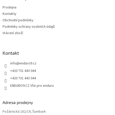
r
t
v
Prodejna
í
k
Kontakty
y
v
Obchodní podmínky
ý
Podmínky ochrany osobních údajů
p
Vrácení zboží
i
s
u
Kontakt
info
@
enduro9.cz
+420 731 443 044
+420 731 443 044
ENDURO9.CZ Vše pro enduro
Adresa prodejny
Požárnická 182/19, Šumbark