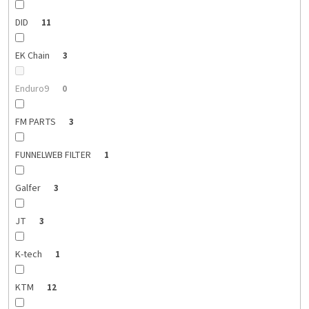
DID
11
EK Chain
3
Enduro9
0
FM PARTS
3
FUNNELWEB FILTER
1
Galfer
3
JT
3
K-tech
1
KTM
12