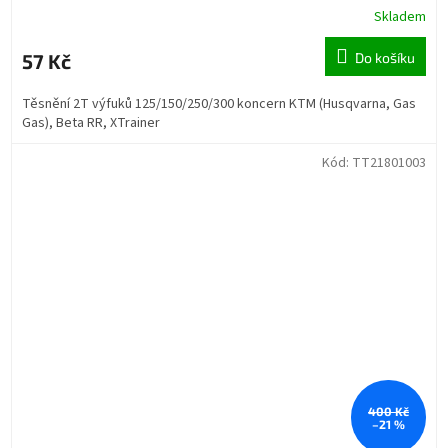
Skladem
57 Kč
Do košíku
Těsnění 2T výfuků 125/150/250/300 koncern KTM (Husqvarna, Gas
Gas), Beta RR, XTrainer
Kód:
TT21801003
400 Kč
–21 %