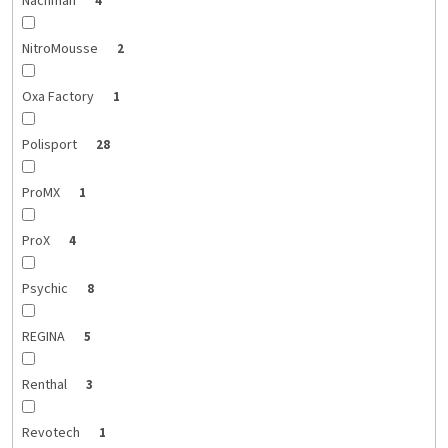
Nachman
4
NitroMousse
2
Oxa Factory
1
Polisport
28
ProMX
1
ProX
4
Psychic
8
REGINA
5
Renthal
3
Revotech
1