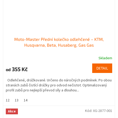
Moto-Master Přední kolečko odlehčené – KTM,
Husqvarna, Beta, Husaberg, Gas Gas
Skladem
355 Kč
DETAIL
od
Odlehčené, drážkované. Určeno do náročných podmínek. Po obou
stranách zubů čistící drážky pro odvod nečistot. Optimalizovaný
profil zubů pro nejlepší převod síly a dlouhou...
12
13
14
Kód:
XG-2877-001
Akce