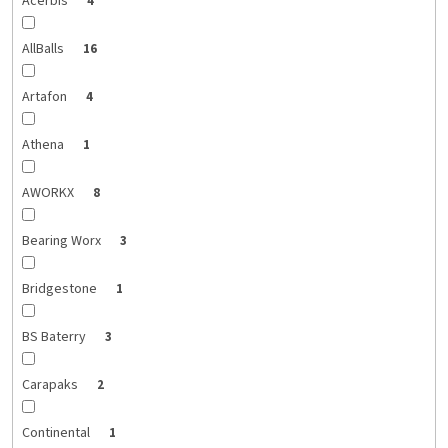
Acerbis
4
AllBalls
16
Artafon
4
Athena
1
AWORKX
8
Bearing Worx
3
Bridgestone
1
BS Baterry
3
Carapaks
2
Continental
1