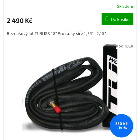
Skladem
2 490 Kč
Do košíku
Bezdušový kit TUBLISS 18" Pro ráfky šíře 1,85" - 2,15"
Kód:
IB18
550 Kč
–14 %