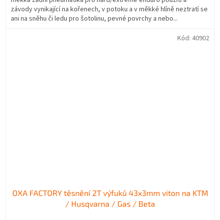
závody vynikající na kořenech, v potoku a v měkké hlíně neztratí se
ani na sněhu či ledu pro šotolinu, pevné povrchy a nebo...
Kód:
40902
OXA FACTORY těsnění 2T výfuků 43x3mm viton na KTM
/ Husqvarna / Gas / Beta