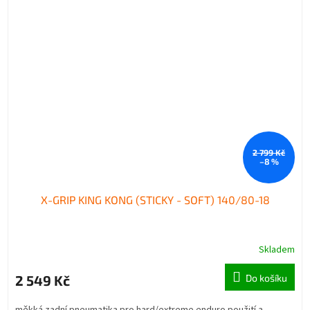
2 799 Kč
–8 %
X-GRIP KING KONG (STICKY - SOFT) 140/80-18
Skladem
2 549 Kč
Do košíku
měkká zadní pneumatika pro hard/extreme enduro použití a