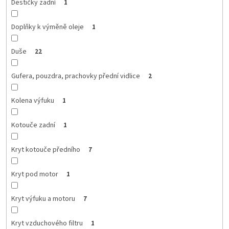
Destičky zadní
1
Doplňky k výměně oleje
1
Duše
22
Gufera, pouzdra, prachovky přední vidlice
2
Kolena výfuku
1
Kotouče zadní
1
Kryt kotouče předního
7
Kryt pod motor
1
Kryt výfuku a motoru
7
Kryt vzduchového filtru
1