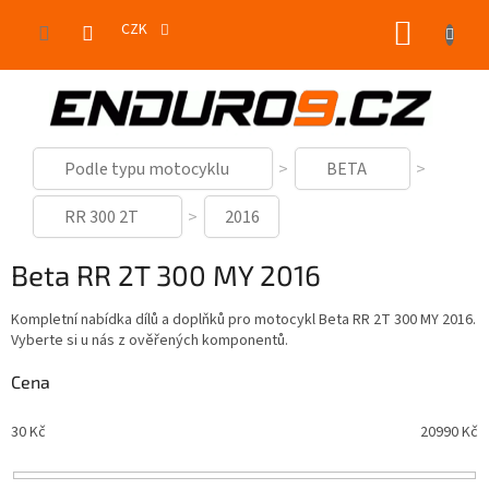
Přejít
NÁKUP
na
CZK
obsah
KOŠÍK
Podle typu motocyklu
BETA
RR 300 2T
2016
Beta RR 2T 300 MY 2016
Kompletní nabídka dílů a doplňků pro motocykl Beta RR 2T 300 MY 2016.
Vyberte si u nás z ověřených komponentů.
Cena
30
Kč
20990
Kč