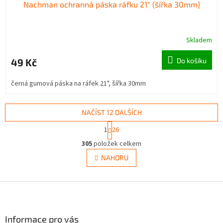
Nachman ochranná páska ráfku 21" (šířka 30mm}
Skladem
49 Kč
Do košíku
černá gumová páska na ráfek 21", šířka 30mm
NAČÍST 12 DALŠÍCH
S
1
26
t
O
r
305
položek celkem
v
á
l
NAHORU
n
á
k
d
o
v
Z
a
á
c
á
n
í
p
í
p
a
Informace pro vás