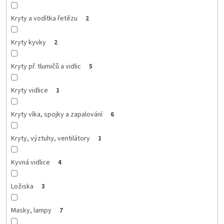
Kryty a vodítka řetězu
2
Kryty kyvky
2
Kryty př. tlumičů a vidlic
5
Kryty vidlice
1
Kryty víka, spojky a zapalování
6
Kryty, výztuhy, ventilátory
1
Kyvná vidlice
4
Ložiska
3
Masky, lampy
7