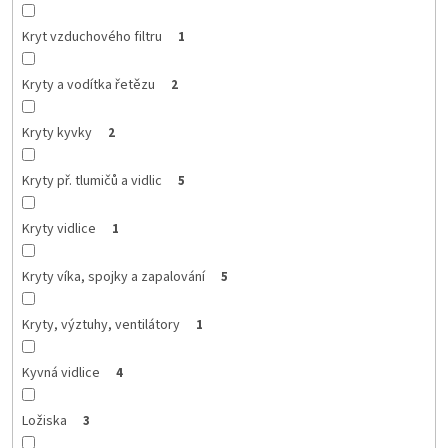
Kryt vzduchového filtru
1
Kryty a vodítka řetězu
2
Kryty kyvky
2
Kryty př. tlumičů a vidlic
5
Kryty vidlice
1
Kryty víka, spojky a zapalování
5
Kryty, výztuhy, ventilátory
1
Kyvná vidlice
4
Ložiska
3