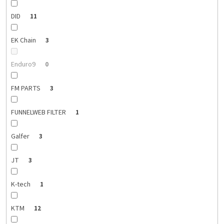
DID
11
EK Chain
3
Enduro9
0
FM PARTS
3
FUNNELWEB FILTER
1
Galfer
3
JT
3
K-tech
1
KTM
12