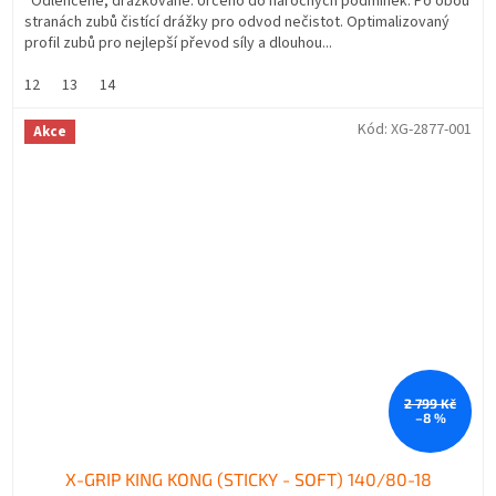
Odlehčené, drážkované. Určeno do náročných podmínek. Po obou
stranách zubů čistící drážky pro odvod nečistot. Optimalizovaný
profil zubů pro nejlepší převod síly a dlouhou...
12
13
14
Kód:
XG-2877-001
Akce
2 799 Kč
–8 %
X-GRIP KING KONG (STICKY - SOFT) 140/80-18