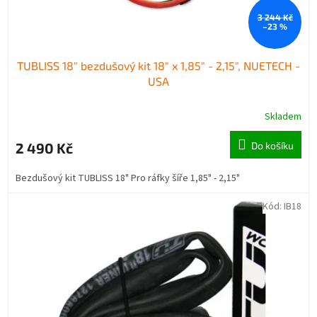
t
3 244 Kč
ů
–23 %
TUBLISS 18" bezdušový kit 18" x 1,85" - 2,15", NUETECH -
USA
Skladem
2 490 Kč
Do košíku
Bezdušový kit TUBLISS 18" Pro ráfky šíře 1,85" - 2,15"
Kód:
IB18