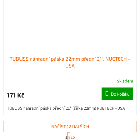
TUBLISS náhradní páska 22mm přední 21", NUETECH -
USA
Skladem
171 Kč
Do košíku
TUBLISS náhradní páska přední 21" (šířka 22mm) NUETECH - USA
NAČÍST 12 DALŠÍCH
S
1
26
t