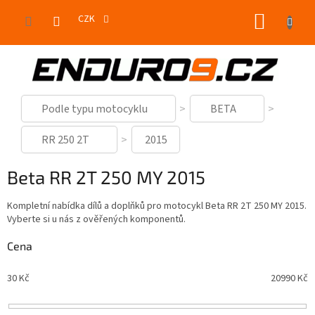
Přejít
NÁKUP
na
CZK
obsah
KOŠÍK
Podle typu motocyklu
BETA
RR 250 2T
2015
Beta RR 2T 250 MY 2015
Kompletní nabídka dílů a doplňků pro motocykl Beta RR 2T 250 MY 2015.
Vyberte si u nás z ověřených komponentů.
Cena
30
Kč
20990
Kč