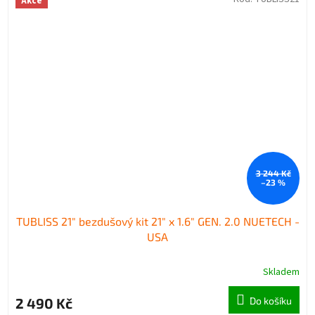
Akce
3 244 Kč
–23 %
TUBLISS 21" bezdušový kit 21" x 1.6" GEN. 2.0 NUETECH -
USA
Skladem
2 490 Kč
Do košíku