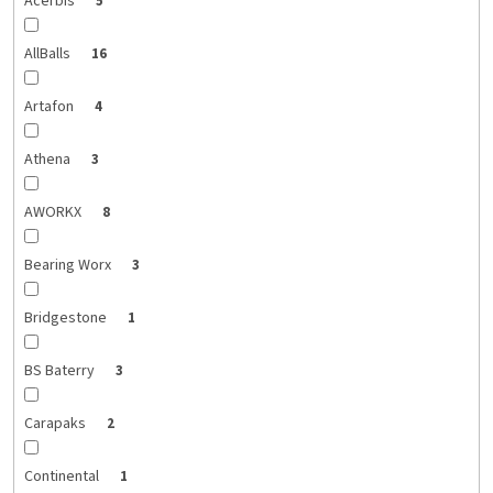
Acerbis
5
AllBalls
16
Artafon
4
Athena
3
AWORKX
8
Bearing Worx
3
Bridgestone
1
BS Baterry
3
Carapaks
2
Continental
1