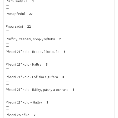
Pístní sady 2T
1
Pneu přední
27
Pneu zadní
22
Pružiny, těsnění, spojky výfuku
2
Přední 21" kolo - Brzdové kotouče
5
Přední 21" kolo - Haltry
8
Přední 21" kolo - Ložiska a gufera
3
Přední 21" kolo - Ráfky, pásky a ochrana
5
Přední 21" kolo – Haltry
1
Přední kolečko
7