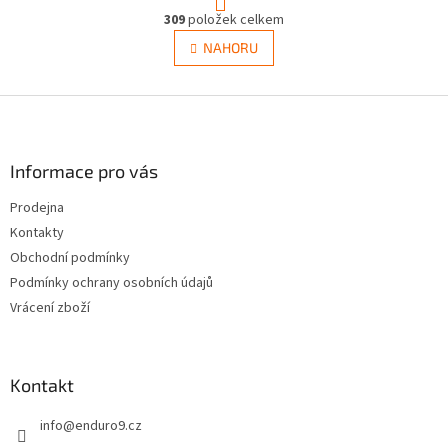
O
r
309
položek celkem
v
á
l
NAHORU
n
á
k
d
o
v
Z
a
á
c
á
n
í
p
í
p
a
Informace pro vás
r
t
v
Prodejna
í
k
Kontakty
y
v
Obchodní podmínky
ý
Podmínky ochrany osobních údajů
p
Vrácení zboží
i
s
u
Kontakt
info
@
enduro9.cz