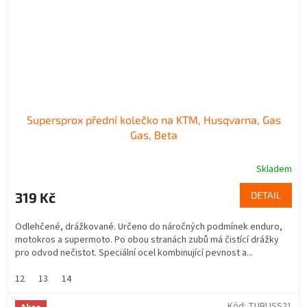
Supersprox přední kolečko na KTM, Husqvarna, Gas
Gas, Beta
Skladem
319 Kč
DETAIL
Odlehčené, drážkované. Určeno do náročných podmínek enduro,
motokros a supermoto. Po obou stranách zubů má čistící drážky
pro odvod nečistot. Speciální ocel kombinující pevnost a...
12
13
14
Kód:
TUBLISS21