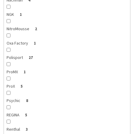
Nachman
4
NGK
1
NitroMousse
2
Oxa Factory
1
Polisport
27
ProMX
1
ProX
5
Psychic
8
REGINA
5
Renthal
3