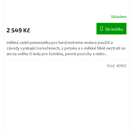
Skladem
2 549 Kč
Do košíku
měkká zadní pneumatika pro hard/extreme enduro použití a
závody vynikající na kořenech, v potoku a v měkké hlíně neztratí se
ani na sněhu či ledu pro šotolinu, pevné povrchy a nebo...
Kód:
40902