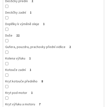
Destičky přední
2
Destičky zadní
1
Doplňky k výměně oleje
1
Duše
22
Gufera, pouzdra, prachovky přední vidlice
2
Kolena výfuku
1
Kotouče zadní
1
Kryt kotouče předního
8
Kryt pod motor
1
Kryt výfuku a motoru
7