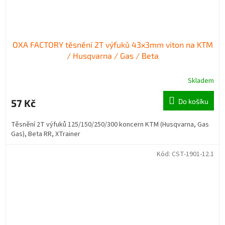
OXA FACTORY těsnění 2T výfuků 43x3mm viton na KTM
/ Husqvarna / Gas / Beta
Skladem
57 Kč
Do košíku
Těsnění 2T výfuků 125/150/250/300 koncern KTM (Husqvarna, Gas
Gas), Beta RR, XTrainer
Kód:
CST-1901-12.1