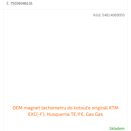
č. 75038046101
Kód:
54814069050
OEM magnet tachometru do kotouče originál KTM
EXC(-F), Husqvarna TE/FE, Gas Gas
Skladem