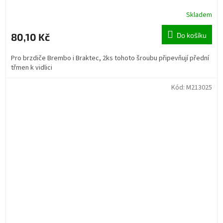
Skladem
80,10 Kč
Do košíku
Pro brzdiče Brembo i Braktec, 2ks tohoto šroubu připevňují přední
třmen k vidlici
Kód:
M213025