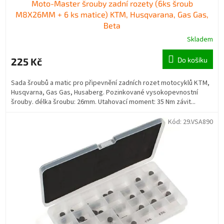
Moto-Master šrouby zadní rozety (6ks šroub
M8X26MM + 6 ks matice) KTM, Husqvarana, Gas Gas,
Beta
Skladem
225 Kč
Do košíku
Sada šroubů a matic pro připevnění zadních rozet motocyklů KTM,
Husqvarna, Gas Gas, Husaberg. Pozinkované vysokopevnostní
šrouby. délka šroubu: 26mm. Utahovací moment: 35 Nm závit...
Kód:
29.VSA890