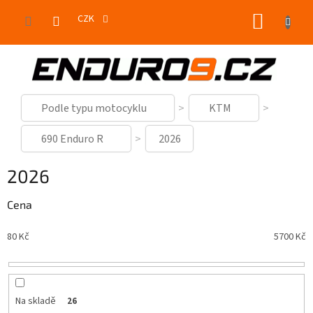
Přejít
NÁKUP
na
CZK
obsah
KOŠÍK
Podle typu motocyklu
KTM
690 Enduro R
2026
2026
Cena
80
Kč
5700
Kč
Na skladě
26