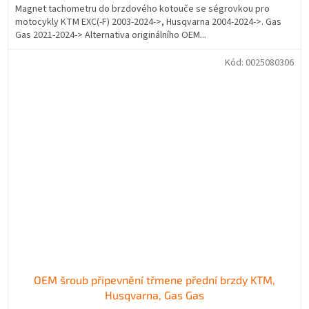
Magnet tachometru do brzdového kotouče se ségrovkou pro
motocykly KTM EXC(-F) 2003-2024->, Husqvarna 2004-2024->. Gas
Gas 2021-2024-> Alternativa originálního OEM...
Kód:
0025080306
OEM šroub připevnění třmene přední brzdy KTM,
Husqvarna, Gas Gas