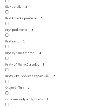
Elektro díly
2
Kryt kolečka předního
1
Kryt pod motor
2
Kryt rámu
1
Kryt výfuku a motoru
3
Kryty př. tlumičů a vidlic
3
Kryty víka, spojky a zapalování
2
Olejové filtry
1
Opravné sady a díly brzdy
2