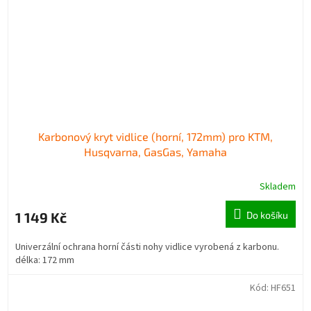
Karbonový kryt vidlice (horní, 172mm) pro KTM,
Husqvarna, GasGas, Yamaha
Skladem
1 149 Kč
Do košíku
Univerzální ochrana horní části nohy vidlice vyrobená z karbonu.
délka: 172 mm
Kód:
HF651