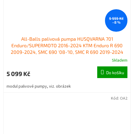
5 555 Kč
–8 %
All-Balls palivová pumpa HUSQVARNA 701
Enduro/SUPERMOTO 2016-2024 KTM Enduro R 690
2009-2024, SMC 690 '08-'10, SMC R 690 2019-2024
Gas Gas ES/SM 700 2022-2024
Skladem
5 099 Kč
Do košíku
modul palivové pumpy, viz. obrázek
Kód:
OA2