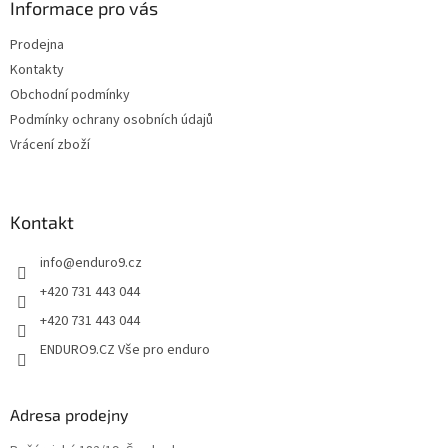
a
Informace pro vás
r
t
v
Prodejna
í
k
Kontakty
y
v
Obchodní podmínky
ý
Podmínky ochrany osobních údajů
p
Vrácení zboží
i
s
u
Kontakt
info
@
enduro9.cz
+420 731 443 044
+420 731 443 044
ENDURO9.CZ Vše pro enduro
Adresa prodejny