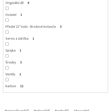
Originální díl
4
Ostatní
1
Přední 21" kolo - Brzdové kotouče
3
Servis a údržba
1
Spojka
1
Šrouby
3
Ventily
2
Karbon
11
Ř
a