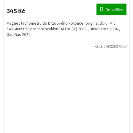
345 Kč
Do košíku
Magnet tachometru do brzdového kotouče, originál díl KTM č.
54814069050 pro motocyklyKTM EXC(-F) 2003-, Husqvarna 2004-,
Gas Gas 2021-
Kód:
54802037000