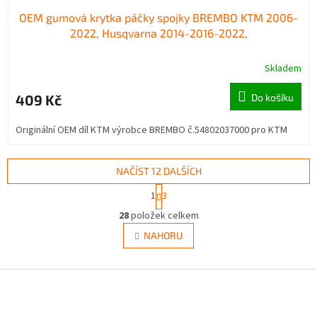
OEM gumová krytka páčky spojky BREMBO KTM 2006-
2022, Husqvarna 2014-2016-2022,
Skladem
409 Kč
Do košíku
Originální OEM díl KTM výrobce BREMBO č.54802037000 pro KTM
NAČÍST 12 DALŠÍCH
S
1
3
t
O
r
28
položek celkem
v
á
l
NAHORU
n
á
k
d
o
v
Z
a
á
c
á
n
í
p
í
p