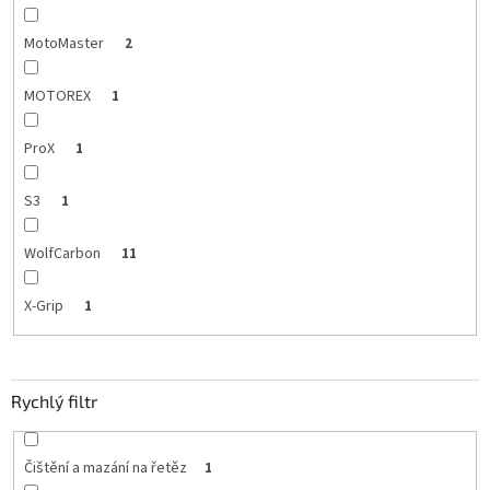
MotoMaster
2
MOTOREX
1
ProX
1
S3
1
WolfCarbon
11
X-Grip
1
Rychlý filtr
Čištění a mazání na řetěz
1