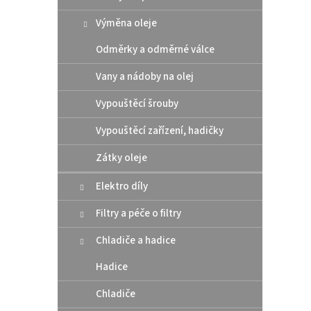
p
d
r
Výměna oleje
u
o
k
Odměrky a odměrné válce
d
t
u
ů
Vany a nádoby na olej
Moto
k
CHAI
t
Vypouštěcí šrouby
ů
Vypouštěcí zařízení, hadičky
Zátky oleje
299
Elektro díly
MOTOR
ROAD 
Filtry a péče o filtry
Chladiče a hadice
Hadice
Chladiče