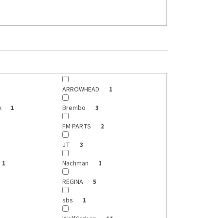
ARROWHEAD
1
x
Brembo
1
3
FM PARTS
2
JT
3
Nachman
1
1
REGINA
5
sbs
1