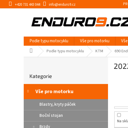
Přejít
PR
+420 731 443 044
info@enduro9.cz
na
obsah
Podle typu motocyklu
Vše pro motorku
Vše
Domů
Podle typu motocyklu
KTM
690 End
P
202
o
Přeskočit
s
Kategorie
kategorie
t
r
a
Vše pro motorku
n
n
Blastry, kryty páček
í
Boční stojan
p
Na sk
a
Brzdy