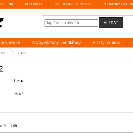
ODEJNA
KONTAKTY
OBCHODNÍ PODMÍNKY
PODMÍNKY OCHRA
HLEDAT
 pro jezdce
Kryty, výztuhy, ventilátory
Plasty na moto
uro
2022
2
Cena
25
Kč
ladě
149