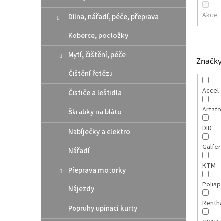
n
e
Akce
Dílna, nářadí, péče, přeprava
l
Koberce, podložky
Mytí, čištění, péče
Značk
Čištění řetězu
Accel
Čističe a leštidla
Artaf
Škrabky na bláto
DID
Nabíječky a elektro
Galfe
Nářadí
KTM
Přeprava motorky
Polis
Nájezdy
Renth
Popruhy upínací kurty