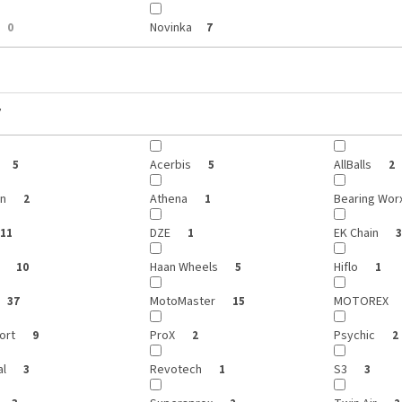
Novinka
0
7
y
Acerbis
AllBalls
5
5
2
on
Athena
Bearing Wor
2
1
DZE
EK Chain
11
1
3
r
Haan Wheels
Hiflo
10
5
1
MotoMaster
MOTOREX
37
15
port
ProX
Psychic
9
2
2
al
Revotech
S3
3
1
3