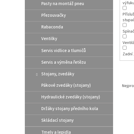
výfuk
Pasty na montáž pneu
Příslu
Přezouvačky
stupa
Rabaconda
Spína
Ventilky
Ventil
Servis vidlice a tlumičů
Zadní 
Servis a výměna řetězu
Stojany, zvedáky
Ř
a
Pákové zvedáky (stojany)
Nejpro
z
Hydraulické zvedáky (stojany)
e
V
n
Držáky stojany předního kola
ý
í
p
p
Skládací stojany
i
r
s
o
Tmely a lepidla