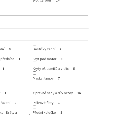
WolfCarbon
14
dní
Destičky zadní
9
2
 předního
Kryt pod motor
1
3
Kryty př. tlumičů a vidlic
1
5
Masky, lampy
7
y
Opravné sady a díly brzdy
1
16
 řazení
Palivové filtry
0
1
lo - Dráty a
Přední kolečko
8