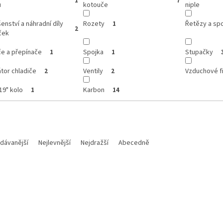
1
7
u
kotouče
niple
šenství a náhradní díly
Rozety
Řetězy a sp
1
2
ček
če a přepínače
Spojka
Stupačky
1
1
átor chladiče
Ventily
Vzduchové fi
2
2
19" kolo
Karbon
1
14
dávanější
Nejlevnější
Nejdražší
Abecedně
Kód:
M 160854
Kód:
25