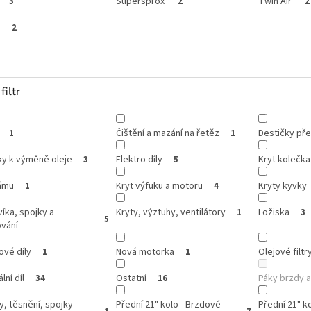
Supersprox
Twin Air
3
2
2
p
2
filtr
Čištění a mazání na řetěz
Destičky pře
1
1
ky k výměně oleje
Elektro díly
Kryt kolečka
3
5
rámu
Kryt výfuku a motoru
Kryty kyvky
1
4
víka, spojky a
Kryty, výztuhy, ventilátory
Ložiska
1
3
5
ování
ové díly
Nová motorka
Olejové filtr
1
1
lní díl
Ostatní
Páky brzdy a
34
16
y, těsnění, spojky
Přední 21" kolo - Brzdové
Přední 21" ko