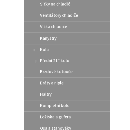
Síťky na chladič
Ventilátory chladiče
Víčka chladiče
Kanystry
Supe
Kola
Husq
Přední 21" kolo
Brzdové kotouče
319
Dráty a niple
Odleh
Haltry
nároč
super
Kompletní kolo
čistíc
ocel k
Ložiska a gufera
12
Osa a stahováky