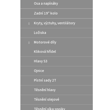
Osa a napínáky
Zadní 19" kolo
Kryty, výztuhy, ventilátory
Ložiska
Motorové díly
Kliková hřídel
DID 
Hlavy S3
spojk
Ojnice
Pístní sady 2T
100
Těsnění hlavy
Rozebí
Těsnění olejové
ERVT-F
Těsnění víka spojky