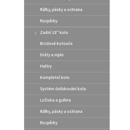
Ráfky, pásky a ochrana
Rozpěrky
Zadní 18" kolo
Brzdové kotouče
Dráty a niple
OEM n
Haltry
2011
Gas
Kompletní kolo
Systém dofukování kola
41,
Ložiska a gufera
Origin
Ráfky, pásky a ochrana
Cena z
Rozpěrky