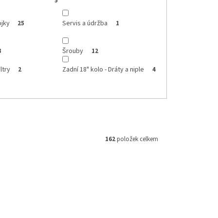
5
ojky
Servis a údržba
25
1
Šrouby
3
12
ltry
Zadní 18" kolo - Dráty a niple
2
4
162
položek celkem
3402-KUS
Kód:
M610121114