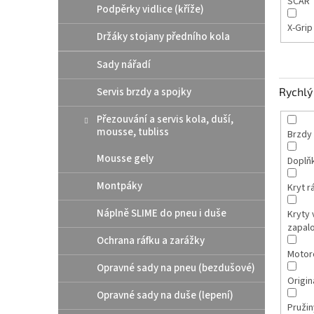
SCAR
Podpěrky vidlice (kříže)
X-Gri
Držáky stojany předního kola
Sady nářadí
Servis brzdy a spojky
Rychlý 
Přezouvání a servis kola, duší,
mousse, tubliss
Brzdy
Mousse gely
Doplň
Montpáky
Kryt 
Náplně SLIME do pneu i duše
Kryty 
zapal
Ochrana ráfku a zarážky
Motor
Opravné sady na pneu (bezdušové)
Originá
Opravné sady na duše (lepení)
Pružin